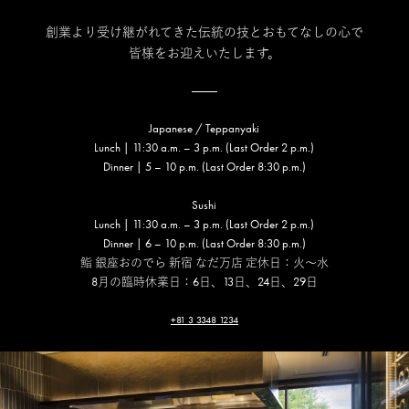
創業より受け継がれてきた伝統の技とおもてなしの心で
皆様をお迎えいたします。
Japanese / Teppanyaki
Lunch | 11:30 a.m. – 3 p.m. (Last Order 2 p.m.)
Dinner | 5 – 10 p.m. (Last Order 8:30 p.m.)
Sushi
Lunch | 11:30 a.m. – 3 p.m. (Last Order 2 p.m.)
Dinner | 6 – 10 p.m. (Last Order 8:30 p.m.)
鮨 銀座おのでら 新宿 なだ万店 定休日：火～水
8月の臨時休業日：6日、13日、24日、29日
+81 3 3348 1234