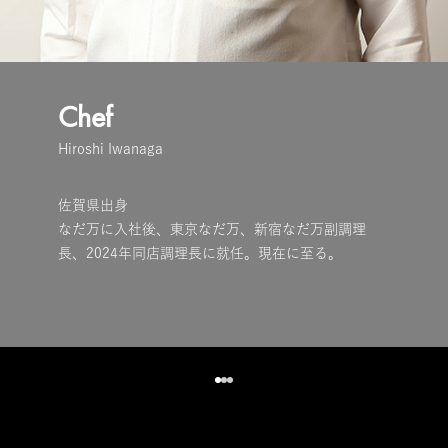
Chef
Hiroshi Iwanaga
佐賀県出身
なだ万に入社後、東京なだ万、新宿なだ万副調理
長、2024年同店調理長に就任。現在に至る。